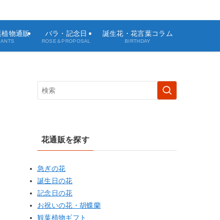
観葉植物通販
バラ・記念日
誕生花・花言葉コラム
LANTS
ROSE＆PROPOSAL
BIRTHDAY
花通販を探す
急ぎの花
誕生日の花
記念日の花
お祝いの花・胡蝶蘭
観葉植物ギフト