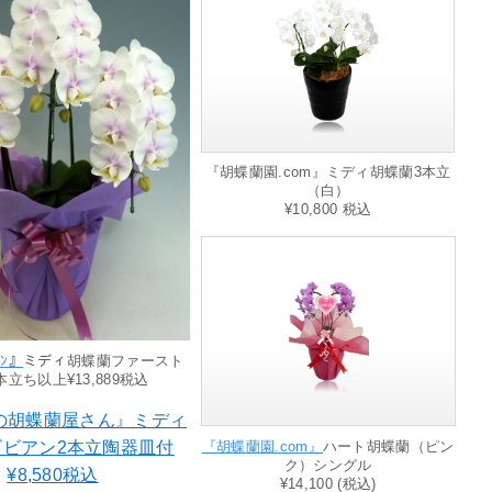
『胡蝶蘭園.com』ミディ胡蝶蘭3本立
（白）
¥10,800 税込
ｧﾝ』
ミディ胡蝶蘭ファースト
本立ち以上¥13,889税込
『胡蝶蘭園.com』
ハート胡蝶蘭（ピン
ク）シングル
¥14,100 (税込)