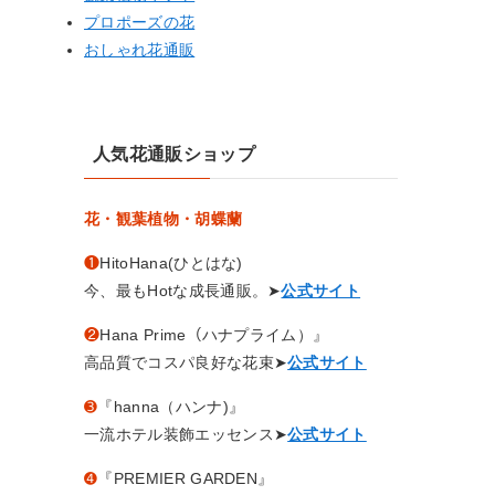
プロポーズの花
おしゃれ花通販
人気花通販ショップ
花・観葉植物・胡蝶蘭
❶
HitoHana(ひとはな)
今、最もHotな成長通販。➤
公式サイト
❷
Hana Prime（ハナプライム）』
高品質でコスパ良好な花束➤
公式サイト
➌
『hanna（ハンナ)』
一流ホテル装飾エッセンス➤
公式サイト
➍
『PREMIER GARDEN』