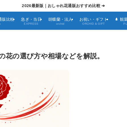
2026最新版｜おしゃれ花通販おすすめ比較 ➔
通販比較
急ぎ・当日
胡蝶蘭・法人
お祝い・ギフト
🌲 
h
EXPRESS
orchid
ORCHID & GIFT
P
リの花の選び方や相場などを解説。