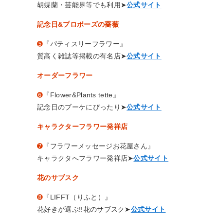
胡蝶蘭・芸能界等でも利用➤
公式サイト
記念日&プロポーズの薔薇
➎
『パティスリーフラワー』
質高く雑誌等掲載の有名店➤
公式サイト
オーダーフラワー
➏
『Flower&Plants tette』
記念日のブーケにぴったり➤
公式サイト
キャラクターフラワー発祥店
➐
『フラワーメッセージお花屋さん』
キャラクタへフラワー発祥店➤
公式サイト
花のサブスク
➑
『LIFFT（りふと）』
花好きが選ぶ!!花のサブスク➤
公式サイト