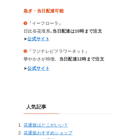
急ぎ・当日配達可能
➒
『イーフローラ』
日比谷花壇系｡
当日配達は10時まで注文
➤
公式サイト
➓
『フジテレビフラワーネット』
華やかさが特徴。
当日配達12時まで注文
➤
公式サイト
人気記事
花通販はどこがいい？
花通販おすすめショップ