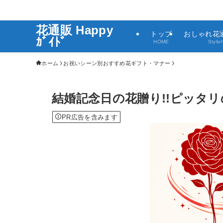
花通販 Happy
トップ
おしゃれ花
ｶﾞｲﾄﾞ
HOME
Stylis
ホーム
お祝いシーン別おすすめ花ギフト・マナー
結婚記念日の花贈り!!ピッタ
PR広告を含みます