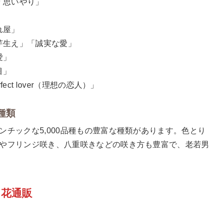
「思いやり」
」
れ屋」
芽生え」「誠実な愛」
愛」
目」
ct lover（理想の恋人）」
種類
チックな5,000品種もの豊富な種類があります。色とり
やフリンジ咲き、八重咲きなどの咲き方も豊富で、老若男
・花通販