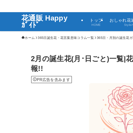
花通販 Happy
トップ
おしゃれ花
ｶﾞｲﾄﾞ
HOME
Stylis
ホーム
365日誕生花・花言葉意味コラム一覧
365日・月別の誕生花
2月の誕生花(月･日ごと)一覧
報!!
PR広告を含みます