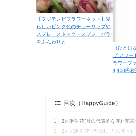
【フジテレビフラワーネット】愛
らしいピンク色のチューリップや
スプレーストック・スプレーバラ
をふんわりと
（ひとは
プ アソー
ラワーフ
4,400円
目次（HappyGuide）
2月誕生花(月の代表的な花)･花言
2月の誕生花一覧(日ごとの花々)