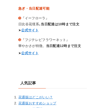
急ぎ・当日配達可能
➒
『イーフローラ』
日比谷花壇系｡
当日配達は10時まで注文
➤
公式サイト
➓
『フジテレビフラワーネット』
華やかさが特徴。
当日配達12時まで注文
➤
公式サイト
人気記事
花通販はどこがいい？
花通販おすすめショップ