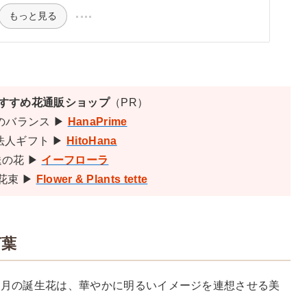
もっと見る
おすすめ花通販ショップ
（PR）
のバランス ▶
HanaPrime
法人ギフト ▶
HitoHana
の花 ▶
イーフローラ
花束 ▶
Flower & Plants tette
言葉
2月の誕生花は、華やかに明るいイメージを連想させる美