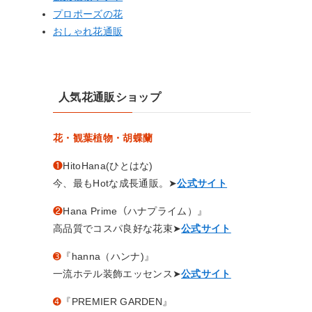
プロポーズの花
おしゃれ花通販
人気花通販ショップ
花・観葉植物・胡蝶蘭
❶
HitoHana(ひとはな)
今、最もHotな成長通販。➤
公式サイト
❷
Hana Prime（ハナプライム）』
高品質でコスパ良好な花束➤
公式サイト
➌
『hanna（ハンナ)』
一流ホテル装飾エッセンス➤
公式サイト
➍
『PREMIER GARDEN』