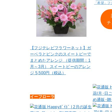
「希望」フ
チ
【フジテレビフラワーネット】ガ
ーベラとピンクのスイートピーで
まとめたアレンジ （提供期間：1
月～3月） スイートピーのアレン
ジ 5,500円（税込）
イーフローラ