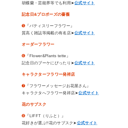
胡蝶蘭・芸能界等でも利用➤
公式サイト
記念日&プロポーズの薔薇
➎
『パティスリーフラワー』
質高く雑誌等掲載の有名店➤
公式サイト
オーダーフラワー
➏
『Flower&Plants tette』
記念日のブーケにぴったり➤
公式サイト
キャラクターフラワー発祥店
➐
『フラワーメッセージお花屋さん』
キャラクタへフラワー発祥店➤
公式サイト
花のサブスク
➑
『LIFFT（りふと）』
花好きが選ぶ!!花のサブスク➤
公式サイト