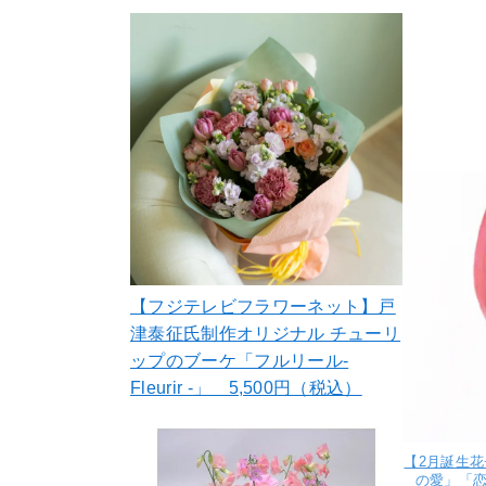
【フジテレビフラワーネット】戸
津泰征氏制作オリジナル チューリ
ップのブーケ「フルリール-
Fleurir -」 5,500円（税込）
【2月誕生
の愛」「