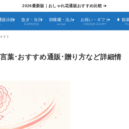
2026最新版｜おしゃれ花通販おすすめ比較 ➔
通販比較
急ぎ・当日
胡蝶蘭・法人
お祝い・ギフト
🌲 
h
EXPRESS
orchid
ORCHID & GIFT
P
ガイド
|花言葉･おすすめ通販･贈り方など詳細情