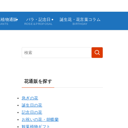
観葉植物通販
バラ・記念日
誕生花・花言葉コラム
LANTS
ROSE＆PROPOSAL
BIRTHDAY
花通販を探す
急ぎの花
誕生日の花
記念日の花
お祝いの花・胡蝶蘭
観葉植物ギフト