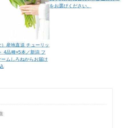
をお選びください。
な）産地直送 チューリッ
ト 4品種×5本／新潟 フ
ァームしろねからお届け
税込
葉