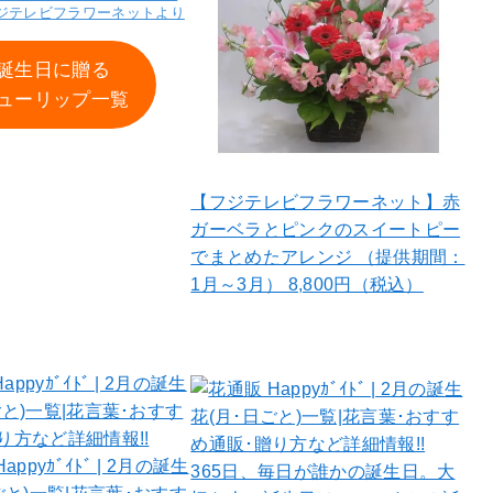
ジテレビフラワーネットより
誕生日に贈る
ューリップ一覧
【フジテレビフラワーネット】赤
ガーベラとピンクのスイートピー
でまとめたアレンジ （提供期間：
1月～3月） 8,800円（税込）
365日、毎日が誰かの誕生日。大