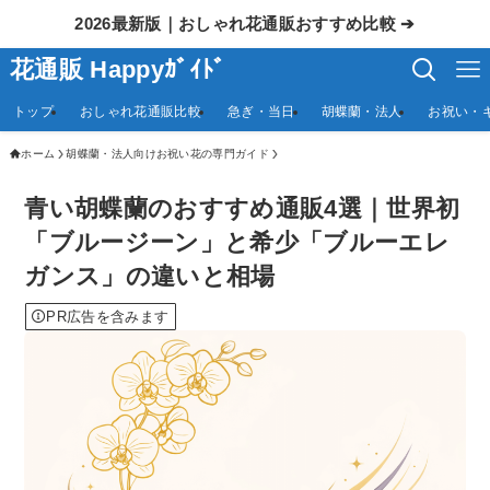
2026最新版｜おしゃれ花通販おすすめ比較 ➔
花通販 Happyｶﾞｲﾄﾞ
トップ
おしゃれ花通販比較
急ぎ・当日
胡蝶蘭・法人
お祝い・
ホーム
胡蝶蘭・法人向けお祝い花の専門ガイド
青い胡蝶蘭のおすすめ通販4選｜世界初
「ブルージーン」と希少「ブルーエレ
ガンス」の違いと相場
PR広告を含みます