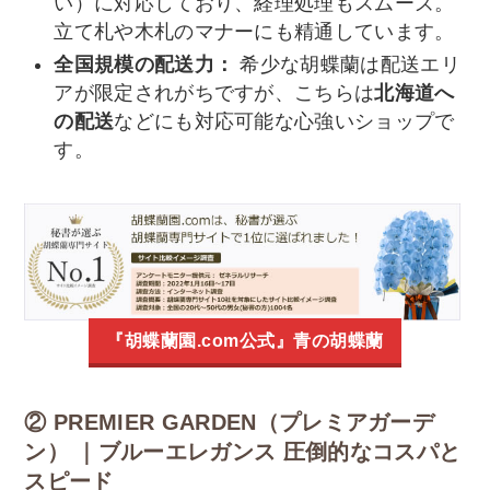
い）に対応しており、経理処理もスムーズ。
立て札や木札のマナーにも精通しています。
全国規模の配送力：
希少な胡蝶蘭は配送エリ
アが限定されがちですが、こちらは
北海道へ
の配送
などにも対応可能な心強いショップで
す。
『胡蝶蘭園.com公式』青の胡蝶蘭
② PREMIER GARDEN（プレミアガーデ
ン） ｜ブルーエレガンス 圧倒的なコスパと
スピード