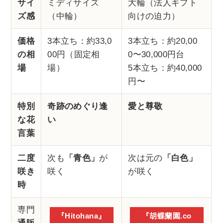
サイ
ミディサイズ
大輪（法人ギフト
ズ感
（中輪）
向けの迫力）
価格
3本立ち：約33,0
3本立ち：約20,00
の相
00円（固定相
0〜30,000円台
場
場）
5本立ち：約40,000
円〜
特別
奇跡のめぐり逢
愛と尊敬
な花
い
言葉
二度
次も
「青色」
が
次は元の
「白色」
咲き
咲く
が咲く
時
専門
『Hitohana』
『胡蝶蘭園.co