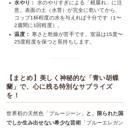
水やり：
水のやりすぎによる「根腐れ」に注
意。表面の土（水苔）が完全に乾いてから、
コップ1杯程度の水を与えれば十分です（1〜
2週間に1回程度）。
温度：
寒さと乾燥が苦手です。室温は15度〜
25度程度を保つと長持ちします。
【まとめ】
美しく神秘的な「青い胡蝶
蘭」で、心に残る特別なサプライズ
を！
世界初の天然色「ブルージーン」
と、限られた国
でしか生み出せない希少な芸術
「ブルーエレガン