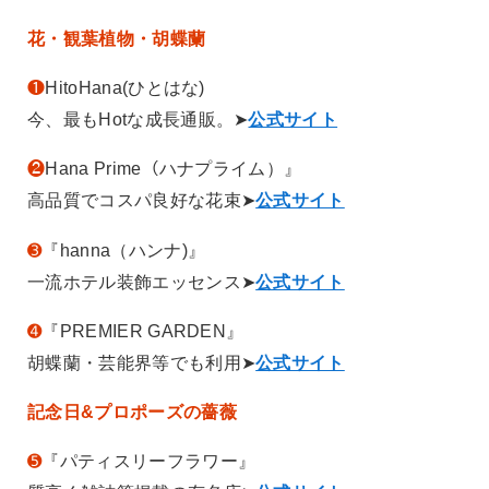
花・観葉植物・胡蝶蘭
❶
HitoHana(ひとはな)
今、最もHotな成長通販。➤
公式サイト
❷
Hana Prime（ハナプライム）』
高品質でコスパ良好な花束➤
公式サイト
➌
『hanna（ハンナ)』
一流ホテル装飾エッセンス➤
公式サイト
➍
『PREMIER GARDEN』
胡蝶蘭・芸能界等でも利用➤
公式サイト
記念日&プロポーズの薔薇
➎
『パティスリーフラワー』